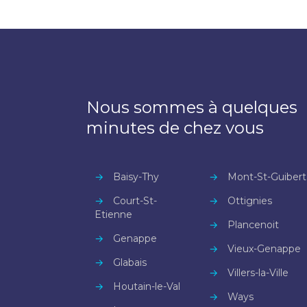
Nous sommes à quelques
minutes de chez vous
→
Baisy-Thy
→
Mont-St-Guibert
→
Court-St-
→
Ottignies
Etienne
→
Plancenoit
→
Genappe
→
Vieux-Genappe
→
Glabais
→
Villers-la-Ville
→
Houtain-le-Val
→
Ways